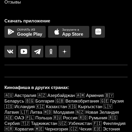
Отзывы
Скачать приложение
Google Play
App Store
Киноафиша в других странах:
🇦🇺
Австралия
🇦🇿
Азербайджан
🇦🇲
Армения
🇧🇾
Беларусь
🇧🇬
Болгария
🇬🇧
Великобритания
🇬🇪
Грузия
🇮🇸
Исландия
🇰🇿
Казахстан
🇰🇬
Кыргызстан
🇱🇻
Латвия
🇱🇹
Литва
🇲🇩
Молдавия
🇳🇿
Новая Зеландия
🇦🇪
ОАЭ
🇵🇱
Польша
🇷🇺
Россия
🇷🇴
Румыния
🇷🇸
Сербия
🇹🇯
Таджикистан
🇺🇿
Узбекистан
🇫🇮
Финляндия
🇭🇷
Хорватия
🇲🇪
Черногория
🇨🇿
Чехия
🇪🇪
Эстония