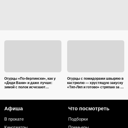
Огурцы «По-берлински», как у
Огурцы с помидорами швыряю в
«Дяди Вани» и даже лучше:
кастрюлю — хрустящую закуску
зимой с полок исчезают
«Тяп-Ляп и готово» стряпаю за 15
первыми
минут: и со стола ее первой
сметут
Афиша
Что посмотреть
В прокате
Подборки
Кинотеатры
Премьеры