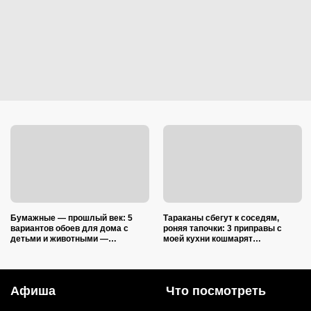
Бумажные — прошлый век: 5
Тараканы сбегут к соседям,
вариантов обоев для дома с
роняя тапочки: 3 приправы с
детьми и животными —
моей кухни кошмарят
царапины и фломастеры им
вредителей сильнее дихлофоса
нипочём
Афиша
Что посмотреть