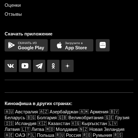
Оценки
Отзывы
Скачать приложение
Google Play
App Store
Киноафиша в других странах:
🇦🇺
Австралия
🇦🇿
Азербайджан
🇦🇲
Армения
🇧🇾
Беларусь
🇧🇬
Болгария
🇬🇧
Великобритания
🇬🇪
Грузия
🇮🇸
Исландия
🇰🇿
Казахстан
🇰🇬
Кыргызстан
🇱🇻
Латвия
🇱🇹
Литва
🇲🇩
Молдавия
🇳🇿
Новая Зеландия
🇦🇪
ОАЭ
🇵🇱
Польша
🇷🇺
Россия
🇷🇴
Румыния
🇷🇸