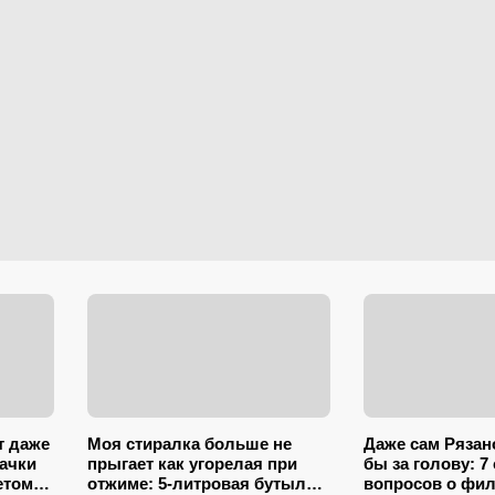
т даже
Моя стиралка больше не
Даже сам Рязан
бачки
прыгает как угорелая при
бы за голову: 
етом
отжиме: 5-литровая бутылка
вопросов о фи