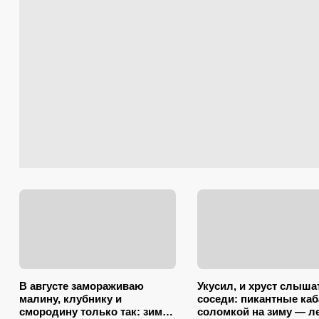
В августе замораживаю
Укусил, и хруст слыша
малину, клубнику и
соседи: пикантные ка
смородину только так: зимой
соломкой на зиму — л