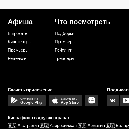
ягоды пахнут как с грядки и
закатываю только так
не растекаются в кашу
Афиша
Что посмотреть
В прокате
Подборки
Кинотеатры
Премьеры
Премьеры
Рейтинги
Рецензии
Трейлеры
Скачать приложение
Подписать
Google Play
App Store
Киноафиша в других странах:
🇦🇺
Австралия
🇦🇿
Азербайджан
🇦🇲
Армения
🇧🇾
Белар