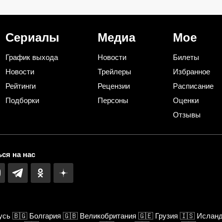
сэкономила на ремонте
великого режис
несколько тысяч рублей
ответите хотя б
парочку? (тест)
Сериалы
Медиа
Мое
График выхода
Новости
Билеты
Новости
Трейлеры
Избранное
Рейтинги
Рецензии
Расписание
Подборки
Персоны
Оценки
Отзывы
ся на нас
усь
🇧🇬
Болгария
🇬🇧
Великобритания
🇬🇪
Грузия
🇮🇸
Ислан