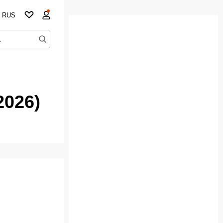
RUS
2026)