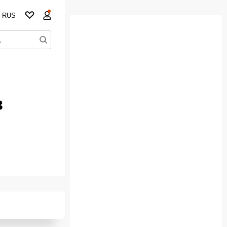
RUS
в