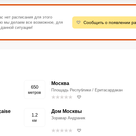
ас нет расписания для этого
Сообщить о появлении р
 но мы делаем все возможное, для
 данной ситуации!
Москва
650
Площадь Республики / Еритасардакан
метров
çaise
Дом Москвы
1.2
Зоравар Андраник
км