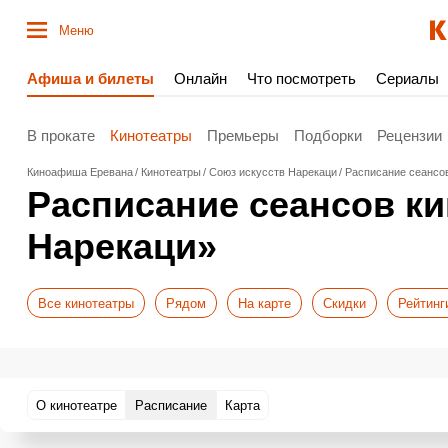
Меню
Афиша и билеты
Онлайн
Что посмотреть
Сериалы
В прокате
Кинотеатры
Премьеры
Подборки
Рецензии
Киноафиша Еревана
Кинотеатры
Союз искусств Нарекаци
Расписание сеансов
Расписание сеансов ки
Нарекаци»
Все кинотеатры
Рядом
На карте
Скидки
Рейтинг
О кинотеатре
Расписание
Карта