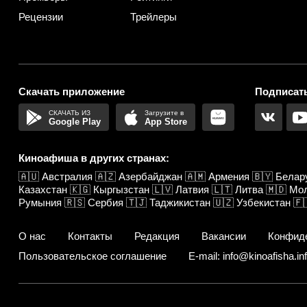
Рецензии
Трейлеры
Скачать приложение
Подписать
Google Play
App Store
Киноафиша в других странах:
🇦🇺
Австралия
🇦🇿
Азербайджан
🇦🇲
Армения
🇧🇾
Белар
Казахстан
🇰🇬
Кыргызстан
🇱🇻
Латвия
🇱🇹
Литва
🇲🇩
Мо
Румыния
🇷🇸
Сербия
🇹🇯
Таджикистан
🇺🇿
Узбекистан
🇫
О нас
Контакты
Редакция
Вакансии
Конфид
Пользовательское соглашение
E-mail: info@kinoafisha.in