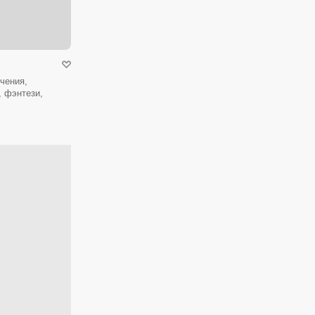
чения,
, фэнтези,