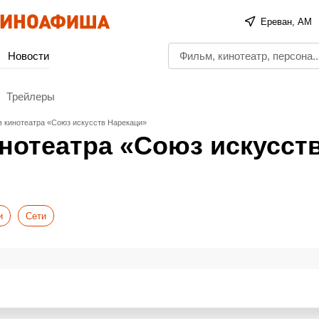
Ереван, AM
Новости
Трейлеры
 кинотеатра «Союз искусств Нарекаци»
нотеатра «Союз искусст
и
Сети