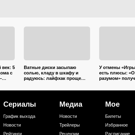
век: 5
Ватные диски засыпаю
У отмены «Игры
дома с
солью, кладу в шкафу и
есть плюсы: «О
—
радуюсь: лайфхак проще
разумом» получ
ры им
некуда, а пользы вагон и
продолжение —
маленькая тележка
взялся сам босс 
Сериалы
Медиа
Мое
График выхода
Новости
Билеты
Новости
Трейлеры
Избранное
Рейтинги
Рецензии
Расписание