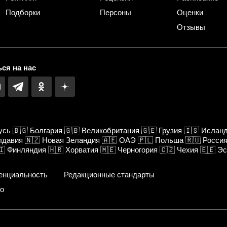
Подборки
Персоны
Оценки
Отзывы
ся на нас
усь
🇧🇬
Болгария
🇬🇧
Великобритания
🇬🇪
Грузия
🇮🇸
Ислан
лдавия
🇳🇿
Новая Зеландия
🇦🇪
ОАЭ
🇵🇱
Польша
🇷🇺
Росси
🇮
Финляндия
🇭🇷
Хорватия
🇲🇪
Черногория
🇨🇿
Чехия
🇪🇪
Эс
енциальность
Редакционные стандарты
fo