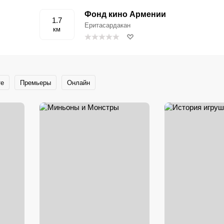
Фонд кино Армении
1.7
Еритасардакан
км
те
Премьеры
Онлайн