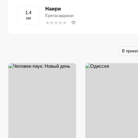
Наири
1.4
Еритасардакан
км
В прока