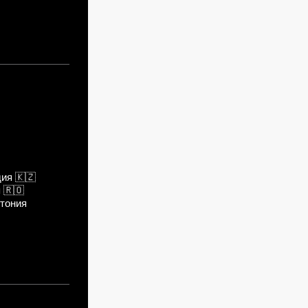
дия
🇰🇿
я
🇷🇴
тония