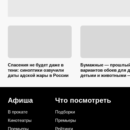
Спасения не будет даже в
Бумажные — прошлый 
тени: синоптики озвучили
вариантов обоев для 
даты адской жары в России
детьми и животными 
царапины и фломасте
нипочём
Афиша
Что посмотреть
В прокате
Подборки
Кинотеатры
Премьеры
Премьеры
Рейтинги